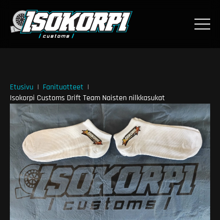
Etusivu
Fanituotteet
Isokorpi Customs Drift Team Naisten nilkkasukat