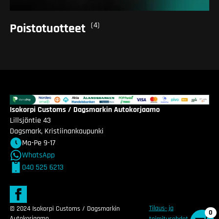
(4)
Poistotuotteet
Isokorpi Customs / Dagsmarkin Autokorjaamo
Lillsjöntie 43
Dagsmark, Kristiinankaupunki
Ma-Pe 9-17
WhatsApp
040 525 6213
Tilaus- ja
© 2024 Isokorpi Customs / Dagsmarkin
0
Autokorjaamo