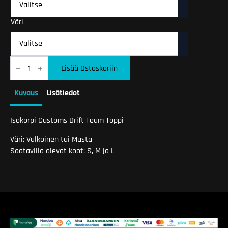
Väri
Isokorpi
Customs
Lisää Ostoskoriin
Drift
Team
Toppi
Kuvaus
Lisätiedot
määrä
Isokorpi Customs Drift Team Toppi
Väri: Valkoinen tai Musta
Saatavilla olevat koot: S, M ja L