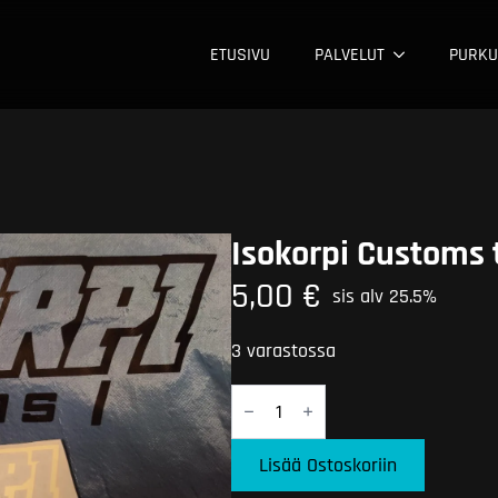
ETUSIVU
PALVELUT
PURKU
Isokorpi Customs 
5,00
€
sis alv 25.5%
3 varastossa
Isokorpi
Customs
tarra
määrä
Lisää Ostoskoriin