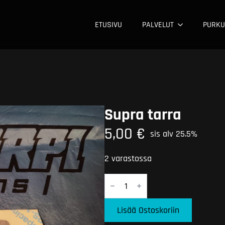
ETUSIVU
PALVELUT
PURKU
Supra tarra
5,00
€
sis alv 25.5%
2 varastossa
Supra
tarra
määrä
Lisää Ostoskoriin