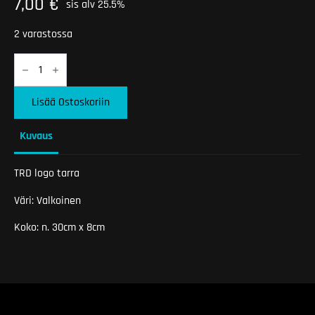
7,00
€
sis alv 25.5%
2 varastossa
TRD
logo
tarra
määrä
Lisää Ostoskoriin
Kuvaus
TRD logo tarra
Väri: Valkoinen
Koko: n. 30cm x 8cm